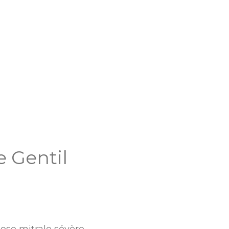
 Gentil
nose mitrale sévère